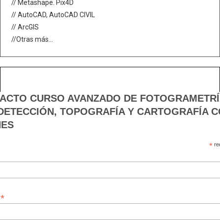
// Metashape. Pix4D
// AutoCAD, AutoCAD CIVIL
// ArcGIS
//Otras más...
ACTO CURSO AVANZADO DE FOTOGRAMETRÍ
DETECCIÓN, TOPOGRAFÍA Y CARTOGRAFÍA 
ES
*
re
*
e